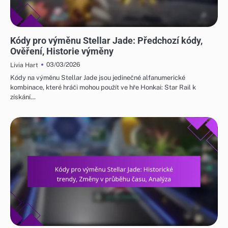
KÓDY PRO VÝMĚNU STELLAR JADE
Kódy pro výměnu Stellar Jade: Předchozí kódy,
Ověření, Historie výměny
03/03/2026
Livia Hart
Kódy na výměnu Stellar Jade jsou jedinečné alfanumerické
kombinace, které hráči mohou použít ve hře Honkai: Star Rail k
získání…