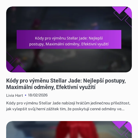
KÓDY PRO VÝMĚNU STELLAR JADE
Kódy pro výměnu Stellar Jade: Nejlepší postupy,
Maximální odměny, Efektivní využití
18/02/2026
Livia Hart
Kódy pro výměnu Stellar Jade nabízejí hráčům jedinečnou příležitost,
jak vylepšit svůj herní zážitek tím, že poskytují cenné odměny ve…