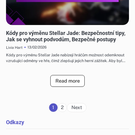
KÓDY PRO VÝMĚNU STELLAR JADE
Kódy pro výměnu Stellar Jade: Bezpečnostní tipy,
Jak se vyhnout podvodům, Bezpečné postupy
13/02/2026
Livia Hart
Kódy pro výměnu Stellar Jade nabízejí hráčům možnost odemknout
vzrušující odměny ve hře, čímž zlepšují jejich herní zážitek. Aby byl…
Read more
Posts
1
2
Next
pagination
Odkazy