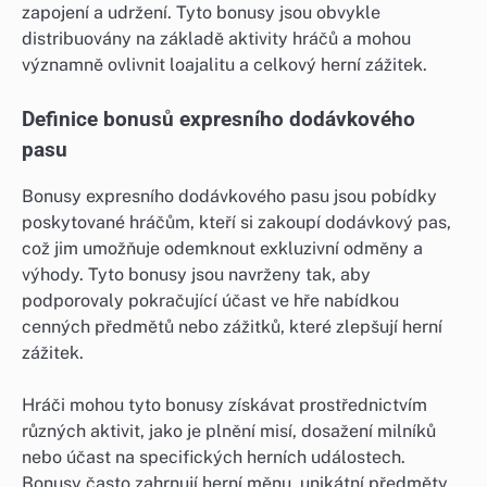
zapojení a udržení. Tyto bonusy jsou obvykle
distribuovány na základě aktivity hráčů a mohou
významně ovlivnit loajalitu a celkový herní zážitek.
Definice bonusů expresního dodávkového
pasu
Bonusy expresního dodávkového pasu jsou pobídky
poskytované hráčům, kteří si zakoupí dodávkový pas,
což jim umožňuje odemknout exkluzivní odměny a
výhody. Tyto bonusy jsou navrženy tak, aby
podporovaly pokračující účast ve hře nabídkou
cenných předmětů nebo zážitků, které zlepšují herní
zážitek.
Hráči mohou tyto bonusy získávat prostřednictvím
různých aktivit, jako je plnění misí, dosažení milníků
nebo účast na specifických herních událostech.
Bonusy často zahrnují herní měnu, unikátní předměty