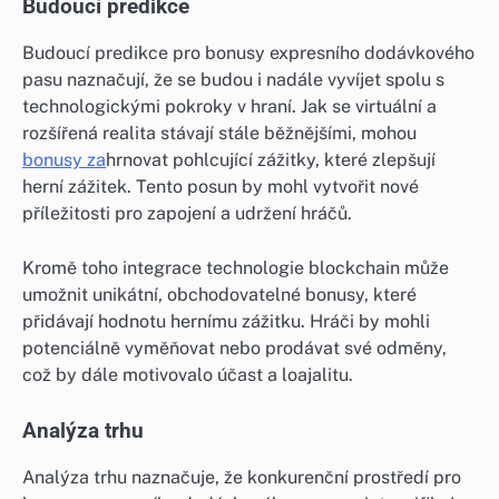
Budoucí predikce
Budoucí predikce pro bonusy expresního dodávkového
pasu naznačují, že se budou i nadále vyvíjet spolu s
technologickými pokroky v hraní. Jak se virtuální a
rozšířená realita stávají stále běžnějšími, mohou
bonusy za
hrnovat pohlcující zážitky, které zlepšují
herní zážitek. Tento posun by mohl vytvořit nové
příležitosti pro zapojení a udržení hráčů.
Kromě toho integrace technologie blockchain může
umožnit unikátní, obchodovatelné bonusy, které
přidávají hodnotu hernímu zážitku. Hráči by mohli
potenciálně vyměňovat nebo prodávat své odměny,
což by dále motivovalo účast a loajalitu.
Analýza trhu
Analýza trhu naznačuje, že konkurenční prostředí pro