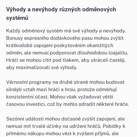
Výhody a nevýhody různých odměnových
systémů
Každý odměnový systém má své výhody a nevýhody.
Bonusy expresního dodávkového pasu mohou zvýšit
krátkodobé zapojení poskytováním okamžitých
odměn, ale nemusí podporovat dlouhodobou loajalitu.
Hráči se mohou cítit pod tlakem, aby utráceli častěji,
aby maximalizovali své výhody.
Věrnostní programy na druhé straně mohou budovat
silnější vztah mezi hráči a hrou, protože odměňují
konzistentní účast. Mohou však vyžadovat větší
časovou investici, což by mohlo odradit některé hráče.
Sezónní události mohou dočasně zvýšit zapojení, ale
nemusí mít trvalé účinky na udržení hráčů. Pobídky k
přímému nákupu mohou vést k zvýšení příjmů, ale