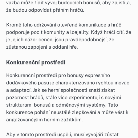
vazba může řídit vývoj budoucích bonusů, aby zajistila,
že budou odpovídat přáním hráčů.
Kromě toho udržování otevřené komunikace s hráči
podporuje pocit komunity a loajality. Když hráči cítí, že
je jejich názor ceněn, jsou pravděpodobnější, že
zůstanou zapojeni a oddaní hře.
Konkurenční prostředí
Konkurenční prostředí pro bonusy expresního
dodávkového pasu je charakterizováno rychlou inovací
a adaptací. Jak se herní společnosti snaží získat
pozornost hráčů, stále více experimentují s novými
strukturami bonusů a odměnovými systémy. Tato
konkurence pohání neustálé zlepšování a může vést k
angažovanějším herním zážitkům.
Aby v tomto prostředí uspěli, musí vývojáři zůstat