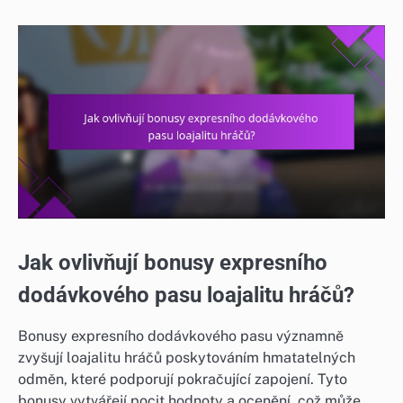
Jak ovlivňují bonusy expresního
dodávkového pasu loajalitu hráčů?
Bonusy expresního dodávkového pasu významně
zvyšují loajalitu hráčů poskytováním hmatatelných
odměn, které podporují pokračující zapojení. Tyto
bonusy vytvářejí pocit hodnoty a ocenění, což může