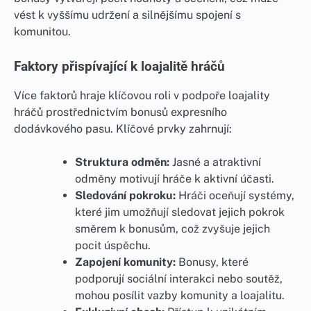
vést k vyššímu udržení a silnějšímu spojení s
komunitou.
Faktory přispívající k loajalitě hráčů
Více faktorů hraje klíčovou roli v podpoře loajality
hráčů prostřednictvím bonusů expresního
dodávkového pasu. Klíčové prvky zahrnují:
Struktura odměn:
Jasné a atraktivní
odměny motivují hráče k aktivní účasti.
Sledování pokroku:
Hráči oceňují systémy,
které jim umožňují sledovat jejich pokrok
směrem k bonusům, což zvyšuje jejich
pocit úspěchu.
Zapojení komunity:
Bonusy, které
podporují sociální interakci nebo soutěž,
mohou posílit vazby komunity a loajalitu.