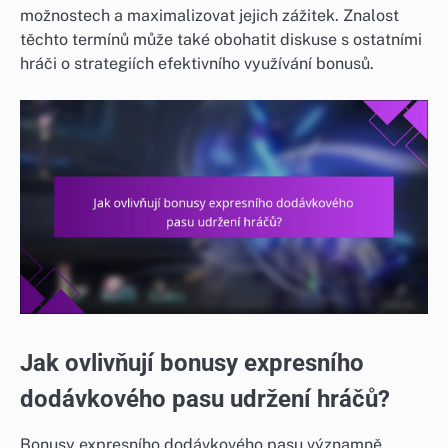
možnostech a maximalizovat jejich zážitek. Znalost
těchto termínů může také obohatit diskuse s ostatními
hráči o strategiích efektivního využívání bonusů.
Jak ovlivňují bonusy expresního
dodávkového pasu udržení hráčů?
Bonusy expresního dodávkového pasu významně