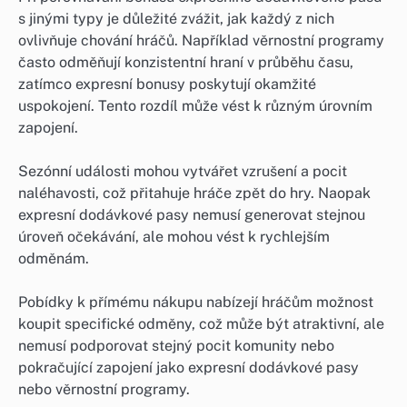
s jinými typy je důležité zvážit, jak každý z nich
ovlivňuje chování hráčů. Například věrnostní programy
často odměňují konzistentní hraní v průběhu času,
zatímco expresní bonusy poskytují okamžité
uspokojení. Tento rozdíl může vést k různým úrovním
zapojení.
Sezónní události mohou vytvářet vzrušení a pocit
naléhavosti, což přitahuje hráče zpět do hry. Naopak
expresní dodávkové pasy nemusí generovat stejnou
úroveň očekávání, ale mohou vést k rychlejším
odměnám.
Pobídky k přímému nákupu nabízejí hráčům možnost
koupit specifické odměny, což může být atraktivní, ale
nemusí podporovat stejný pocit komunity nebo
pokračující zapojení jako expresní dodávkové pasy
nebo věrnostní programy.