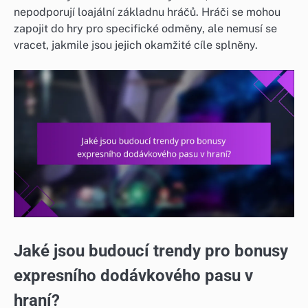
nepodporují loajální základnu hráčů. Hráči se mohou
zapojit do hry pro specifické odměny, ale nemusí se
vracet, jakmile jsou jejich okamžité cíle splněny.
Jaké jsou budoucí trendy pro bonusy
expresního dodávkového pasu v
hraní?