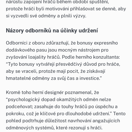
nárůstu zapojení hráčů během období spuštění,
protože hráči byli motivováni přihlašovat se denně, aby
si vyzvedli své odměny a plnili výzvy.
Názory odborníků na účinky udržení
Odborníci z oboru zdůrazňují, že bonusy expresního
dodávkového pasu jsou mocným nástrojem pro
zvyšování loajality hráčů. Podle herního konzultanta:
“Tyto bonusy vytvářejí přesvědčivý důvod pro hráče,
aby se vraceli, protože mají pocit, že získávají
hmatatelné odměny za svůj čas a investice.”
Kromě toho herní designér poznamenal, že
“psychologický dopad okamžitých odměn nelze
podceňovat; zasahuje do touhy hráčů po úspěchu a
pokroku, což je klíčové pro dlouhodobé udržení.” Tento
pohled podtrhuje důležitost navrhování angažujících
odměnových systémů, které rezonují s hráči.