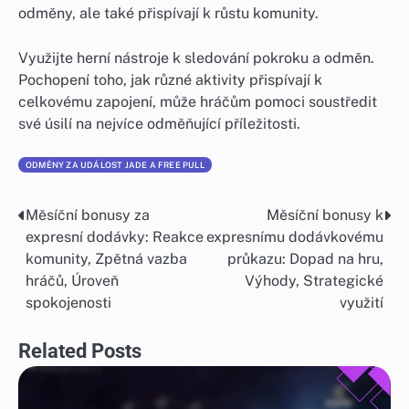
odměny, ale také přispívají k růstu komunity.
Využijte herní nástroje k sledování pokroku a odměn.
Pochopení toho, jak různé aktivity přispívají k
celkovému zapojení, může hráčům pomoci soustředit
své úsilí na nejvíce odměňující příležitosti.
ODMĚNY ZA UDÁLOST JADE A FREE PULL
Měsíční bonusy za
Měsíční bonusy k
Post
expresní dodávky: Reakce
expresnímu dodávkovému
navigation
komunity, Zpětná vazba
průkazu: Dopad na hru,
hráčů, Úroveň
Výhody, Strategické
spokojenosti
využití
Related Posts