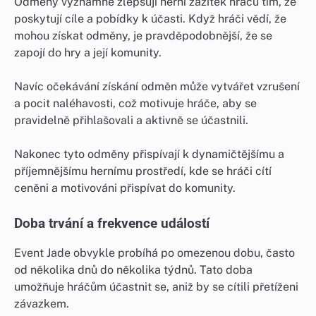
Odměny významně zlepšují herní zážitek hráčů tím, že
poskytují cíle a pobídky k účasti. Když hráči vědí, že
mohou získat odměny, je pravděpodobnější, že se
zapojí do hry a její komunity.
Navíc očekávání získání odměn může vytvářet vzrušení
a pocit naléhavosti, což motivuje hráče, aby se
pravidelně přihlašovali a aktivně se účastnili.
Nakonec tyto odměny přispívají k dynamičtějšímu a
příjemnějšímu hernímu prostředí, kde se hráči cítí
ceněni a motivováni přispívat do komunity.
Doba trvání a frekvence událostí
Event Jade obvykle probíhá po omezenou dobu, často
od několika dnů do několika týdnů. Tato doba
umožňuje hráčům účastnit se, aniž by se cítili přetíženi
závazkem.