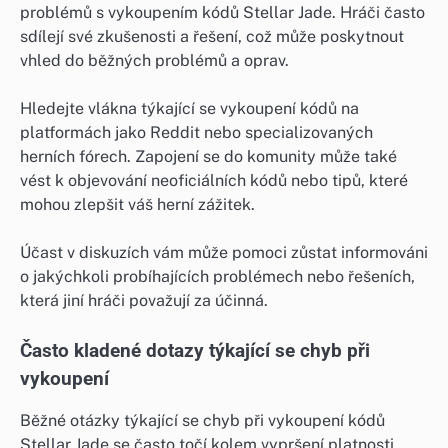
problémů s vykoupením kódů Stellar Jade. Hráči často
sdílejí své zkušenosti a řešení, což může poskytnout
vhled do běžných problémů a oprav.
Hledejte vlákna týkající se vykoupení kódů na
platformách jako Reddit nebo specializovaných
herních fórech. Zapojení se do komunity může také
vést k objevování neoficiálních kódů nebo tipů, které
mohou zlepšit váš herní zážitek.
Účast v diskuzích vám může pomoci zůstat informováni
o jakýchkoli probíhajících problémech nebo řešeních,
která jiní hráči považují za účinná.
Často kladené dotazy týkající se chyb při
vykoupení
Běžné otázky týkající se chyb při vykoupení kódů
Stellar Jade se často točí kolem vypršení platnosti