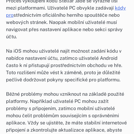
Proces vykoupení kódů Stellar Jade se výrazně liší
mezi platformami. Uživatelé PC obvykle zadávají
kódy
pro
střednictvím oficiálního herního spouštěče nebo
webových stránek. Naopak mobilní uživatelé musí
navigovat přes nastavení aplikace nebo sekci správy
účtu.
Na iOS mohou uživatelé najít možnost zadání kódu v
nabídce nastavení účtu, zatímco uživatelé Android
často k ní přistupují prostřednictvím obchodu ve hře.
Toto rozlišení může vést k záměně, proto je důležité
pečlivě dodržovat pokyny specifické pro platformu.
Běžné problémy mohou vzniknout na základě použité
platformy. Například uživatelé PC mohou zažít
problémy s připojením, zatímco mobilní uživatelé
mohou čelit problémům souvisejícím s oprávněními
aplikace. Vždy se ujistěte, že máte stabilní internetové
připojení a zkontrolujte aktualizace aplikace, abyste