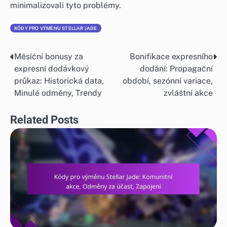
minimalizovali tyto problémy.
KÓDY PRO VÝMĚNU STELLAR JADE
Měsíční bonusy za
Bonifikace expresního
Post
expresní dodávkový
dodání: Propagační
navigation
průkaz: Historická data,
období, sezónní variace,
Minulé odměny, Trendy
zvláštní akce
Related Posts