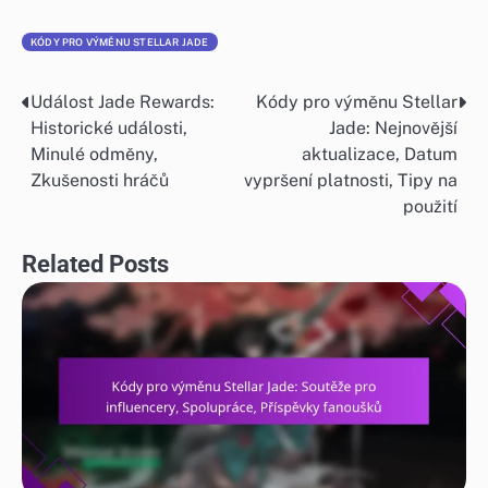
KÓDY PRO VÝMĚNU STELLAR JADE
Událost Jade Rewards:
Kódy pro výměnu Stellar
Post
Historické události,
Jade: Nejnovější
navigation
Minulé odměny,
aktualizace, Datum
Zkušenosti hráčů
vypršení platnosti, Tipy na
použití
Related Posts