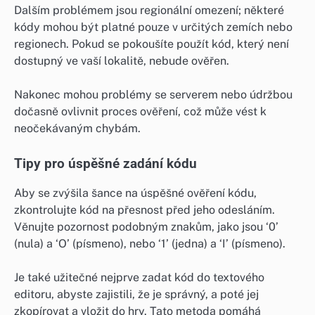
Dalším problémem jsou regionální omezení; některé
kódy mohou být platné pouze v určitých zemích nebo
regionech. Pokud se pokoušíte použít kód, který není
dostupný ve vaší lokalitě, nebude ověřen.
Nakonec mohou problémy se serverem nebo údržbou
dočasně ovlivnit proces ověření, což může vést k
neočekávaným chybám.
Tipy pro úspěšné zadání kódu
Aby se zvýšila šance na úspěšné ověření kódu,
zkontrolujte kód na přesnost před jeho odesláním.
Věnujte pozornost podobným znakům, jako jsou ‘0’
(nula) a ‘O’ (písmeno), nebo ‘1’ (jedna) a ‘I’ (písmeno).
Je také užitečné nejprve zadat kód do textového
editoru, abyste zajistili, že je správný, a poté jej
zkopírovat a vložit do hry. Tato metoda pomáhá