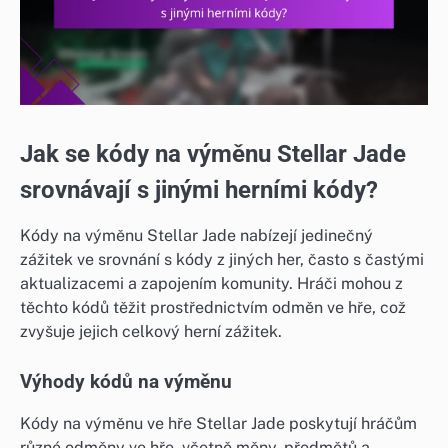
Jak se kódy na výměnu Stellar Jade
srovnávají s jinými herními kódy?
Kódy na výměnu Stellar Jade nabízejí jedinečný
zážitek ve srovnání s kódy z jiných her, často s častými
aktualizacemi a zapojením komunity. Hráči mohou z
těchto kódů těžit prostřednictvím odměn ve hře, což
zvyšuje jejich celkový herní zážitek.
Výhody kódů na výměnu
Kódy na výměnu ve hře Stellar Jade poskytují hráčům
různé odměny ve hře, včetně měny, předmětů a