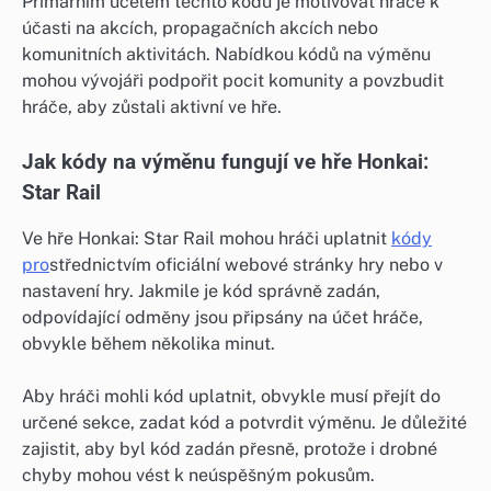
Primárním účelem těchto kódů je motivovat hráče k
účasti na akcích, propagačních akcích nebo
komunitních aktivitách. Nabídkou kódů na výměnu
mohou vývojáři podpořit pocit komunity a povzbudit
hráče, aby zůstali aktivní ve hře.
Jak kódy na výměnu fungují ve hře Honkai:
Star Rail
Ve hře Honkai: Star Rail mohou hráči uplatnit
kódy
pro
střednictvím oficiální webové stránky hry nebo v
nastavení hry. Jakmile je kód správně zadán,
odpovídající odměny jsou připsány na účet hráče,
obvykle během několika minut.
Aby hráči mohli kód uplatnit, obvykle musí přejít do
určené sekce, zadat kód a potvrdit výměnu. Je důležité
zajistit, aby byl kód zadán přesně, protože i drobné
chyby mohou vést k neúspěšným pokusům.