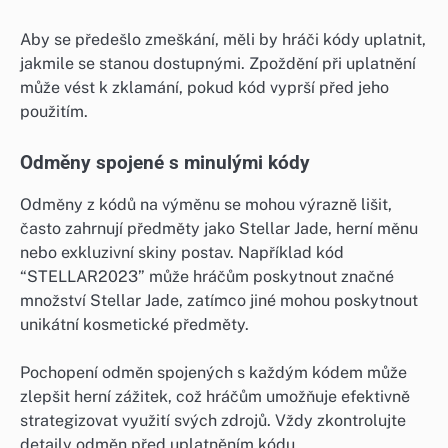
Aby se předešlo zmeškání, měli by hráči kódy uplatnit,
jakmile se stanou dostupnými. Zpoždění při uplatnění
může vést k zklamání, pokud kód vyprší před jeho
použitím.
Odměny spojené s minulými kódy
Odměny z kódů na výměnu se mohou výrazně lišit,
často zahrnují předměty jako Stellar Jade, herní měnu
nebo exkluzivní skiny postav. Například kód
“STELLAR2023” může hráčům poskytnout značné
množství Stellar Jade, zatímco jiné mohou poskytnout
unikátní kosmetické předměty.
Pochopení odměn spojených s každým kódem může
zlepšit herní zážitek, což hráčům umožňuje efektivně
strategizovat využití svých zdrojů. Vždy zkontrolujte
detaily odměn před uplatněním kódu.