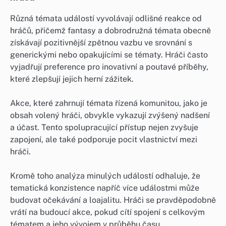
Různá témata událostí vyvolávají odlišné reakce od
hráčů, přičemž fantasy a dobrodružná témata obecně
získávají pozitivnější zpětnou vazbu ve srovnání s
generickými nebo opakujícími se tématy. Hráči často
vyjadřují preference pro inovativní a poutavé příběhy,
které zlepšují jejich herní zážitek.
Akce, které zahrnují témata řízená komunitou, jako je
obsah volený hráči, obvykle vykazují zvýšený nadšení
a účast. Tento spolupracující přístup nejen zvyšuje
zapojení, ale také podporuje pocit vlastnictví mezi
hráči.
Kromě toho analýza minulých událostí odhaluje, že
tematická konzistence napříč více událostmi může
budovat očekávání a loajalitu. Hráči se pravděpodobně
vrátí na budoucí akce, pokud cítí spojení s celkovým
tématem a jeho vývojem v průběhu času.