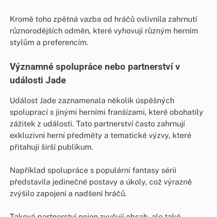
Kromě toho zpětná vazba od hráčů ovlivnila zahrnutí
různorodějších odměn, které vyhovují různým herním
stylům a preferencím.
Významné spolupráce nebo partnerství v
události Jade
Událost Jade zaznamenala několik úspěšných
spoluprací s jinými herními franšízami, které obohatily
zážitek z události. Tato partnerství často zahrnují
exkluzivní herní předměty a tematické výzvy, které
přitahují širší publikum.
Například spolupráce s populární fantasy sérií
představila jedinečné postavy a úkoly, což výrazně
zvýšilo zapojení a nadšení hráčů.
Taková partnerství nejen zvyšují obsah, ale také