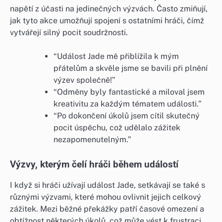
napětí z účasti na jedinečných výzvách. Často zmiňují,
jak tyto akce umožňují spojení s ostatními hráči, čímž
vytvářejí silný pocit soudržnosti.
“Událost Jade mě přiblížila k mým
přátelům a skvěle jsme se bavili při plnění
výzev společně!”
“Odměny byly fantastické a miloval jsem
kreativitu za každým tématem události.”
“Po dokončení úkolů jsem cítil skutečný
pocit úspěchu, což udělalo zážitek
nezapomenutelným.”
Výzvy, kterým čelí hráči během událostí
I když si hráči užívají událost Jade, setkávají se také s
různými výzvami, které mohou ovlivnit jejich celkový
zážitek. Mezi běžné překážky patří časové omezení a
obtížnost některých úkolů, což může vést k frustraci.