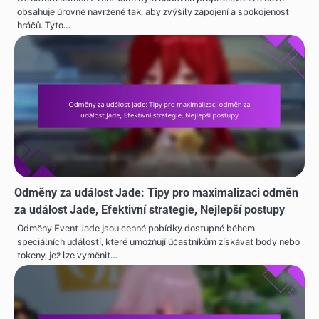
obsahuje úrovně navržené tak, aby zvýšily zapojení a spokojenost
hráčů. Tyto…
Odměny za událost Jade: Tipy pro maximalizaci odměn
za událost Jade, Efektivní strategie, Nejlepší postupy
Odměny Event Jade jsou cenné pobídky dostupné během
speciálních událostí, které umožňují účastníkům získávat body nebo
tokeny, jež lze vyměnit…