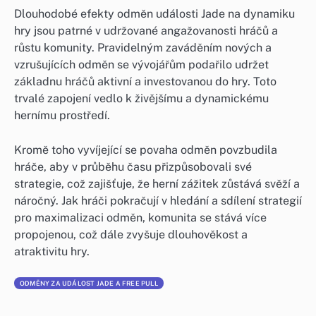
Dlouhodobé efekty odměn události Jade na dynamiku
hry jsou patrné v udržované angažovanosti hráčů a
růstu komunity. Pravidelným zaváděním nových a
vzrušujících odměn se vývojářům podařilo udržet
základnu hráčů aktivní a investovanou do hry. Toto
trvalé zapojení vedlo k živějšímu a dynamickému
hernímu prostředí.
Kromě toho vyvíjející se povaha odměn povzbudila
hráče, aby v průběhu času přizpůsobovali své
strategie, což zajišťuje, že herní zážitek zůstává svěží a
náročný. Jak hráči pokračují v hledání a sdílení strategií
pro maximalizaci odměn, komunita se stává více
propojenou, což dále zvyšuje dlouhověkost a
atraktivitu hry.
ODMĚNY ZA UDÁLOST JADE A FREE PULL