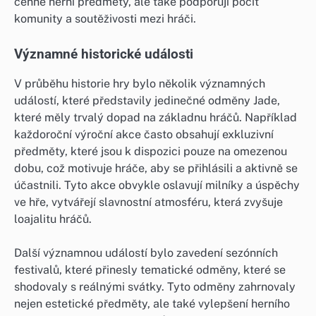
cenné herní předměty, ale také podporují pocit
komunity a soutěživosti mezi hráči.
Významné historické události
V průběhu historie hry bylo několik významných
událostí, které představily jedinečné odměny Jade,
které měly trvalý dopad na základnu hráčů. Například
každoroční výroční akce často obsahují exkluzivní
předměty, které jsou k dispozici pouze na omezenou
dobu, což motivuje hráče, aby se přihlásili a aktivně se
účastnili. Tyto akce obvykle oslavují milníky a úspěchy
ve hře, vytvářejí slavnostní atmosféru, která zvyšuje
loajalitu hráčů.
Další významnou událostí bylo zavedení sezónních
festivalů, které přinesly tematické odměny, které se
shodovaly s reálnými svátky. Tyto odměny zahrnovaly
nejen estetické předměty, ale také vylepšení herního