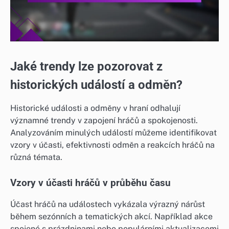
Jaké trendy lze pozorovat z
historických událostí a odměn?
Historické události a odměny v hraní odhalují
významné trendy v zapojení hráčů a spokojenosti.
Analyzováním minulých událostí můžeme identifikovat
vzory v účasti, efektivnosti odměn a reakcích hráčů na
různá témata.
Vzory v účasti hráčů v průběhu času
Účast hráčů na událostech vykázala výrazný nárůst
během sezónních a tematických akcí. Například akce
spojené s prázdninami nebo populárními aktualizacemi