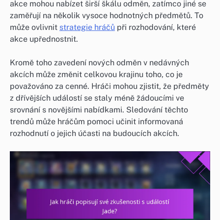
akce mohou nabízet širší škálu odměn, zatímco jiné se
zaměřují na několik vysoce hodnotných předmětů. To
může ovlivnit
strategie hráčů
při rozhodování, které
akce upřednostnit.
Kromě toho zavedení nových odměn v nedávných
akcích může změnit celkovou krajinu toho, co je
považováno za cenné. Hráči mohou zjistit, že předměty
z dřívějších událostí se staly méně žádoucími ve
srovnání s novějšími nabídkami. Sledování těchto
trendů může hráčům pomoci učinit informovaná
rozhodnutí o jejich účasti na budoucích akcích.