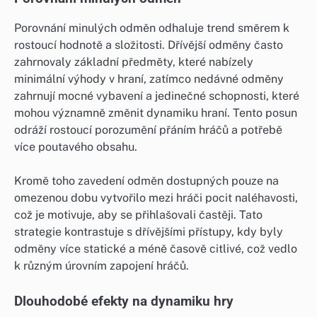
Porovnání minulých odměn odhaluje trend směrem k
rostoucí hodnotě a složitosti. Dřívější odměny často
zahrnovaly základní předměty, které nabízely
minimální výhody v hraní, zatímco nedávné odměny
zahrnují mocné vybavení a jedinečné schopnosti, které
mohou významně změnit dynamiku hraní. Tento posun
odráží rostoucí porozumění přáním hráčů a potřebě
více poutavého obsahu.
Kromě toho zavedení odměn dostupných pouze na
omezenou dobu vytvořilo mezi hráči pocit naléhavosti,
což je motivuje, aby se přihlašovali častěji. Tato
strategie kontrastuje s dřívějšími přístupy, kdy byly
odměny více statické a méně časově citlivé, což vedlo
k různým úrovním zapojení hráčů.
Dlouhodobé efekty na dynamiku hry