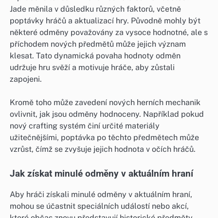
Jade měnila v důsledku různých faktorů, včetně
poptávky hráčů a aktualizací hry. Původně mohly být
některé odměny považovány za vysoce hodnotné, ale s
příchodem nových předmětů může jejich význam
klesat. Tato dynamická povaha hodnoty odměn
udržuje hru svěží a motivuje hráče, aby zůstali
zapojeni.
Kromě toho může zavedení nových herních mechanik
ovlivnit, jak jsou odměny hodnoceny. Například pokud
nový crafting systém činí určité materiály
užitečnějšími, poptávka po těchto předmětech může
vzrůst, čímž se zvyšuje jejich hodnota v očích hráčů.
Jak získat minulé odměny v aktuálním hraní
Aby hráči získali minulé odměny v aktuálním hraní,
mohou se účastnit speciálních událostí nebo akcí,
které občas znovu představují historické předměty.