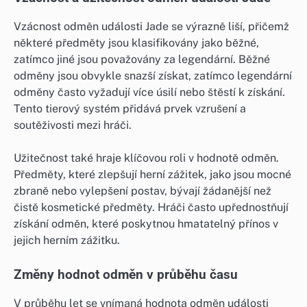
Vzácnost odměn události Jade se výrazně liší, přičemž
některé předměty jsou klasifikovány jako běžné,
zatímco jiné jsou považovány za legendární. Běžné
odměny jsou obvykle snazší získat, zatímco legendární
odměny často vyžadují více úsilí nebo štěstí k získání.
Tento tierový systém přidává prvek vzrušení a
soutěživosti mezi hráči.
Užitečnost také hraje klíčovou roli v hodnotě odměn.
Předměty, které zlepšují herní zážitek, jako jsou mocné
zbraně nebo vylepšení postav, bývají žádanější než
čistě kosmetické předměty. Hráči často upřednostňují
získání odměn, které poskytnou hmatatelný přínos v
jejich herním zážitku.
Změny hodnot odměn v průběhu času
V průběhu let se vnímaná hodnota odměn události