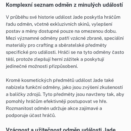
Komplexní seznam odměn z minulých událostí
V průběhu své historie událost Jade poskytla hráčům
řadu odměn, včetně exkluzivních skinů, vylepšení
postav a měny dostupné pouze na omezenou dobu.
Mezi významné odměny patří vzácné zbraně, speciální
materiály pro crafting a sběratelské předměty
specifické pro události. Hráči se na tyto odměny často
těší, protože zlepšují herní zážitek a poskytují
jedinečné možnosti přizpůsobení.
Kromě kosmetických předmětů událost Jade také
nabízela funkční odměny, jako jsou zvýšení zkušeností
a balíčky zdrojů. Tyto předměty jsou navrženy tak, aby
pomohly hráčům efektivněji postupovat ve hře.
Rozmanitost odměn udržuje akce zajímavé a
podporuje účast hráčů.
Vzácnost a užitečnost odměn události Jade