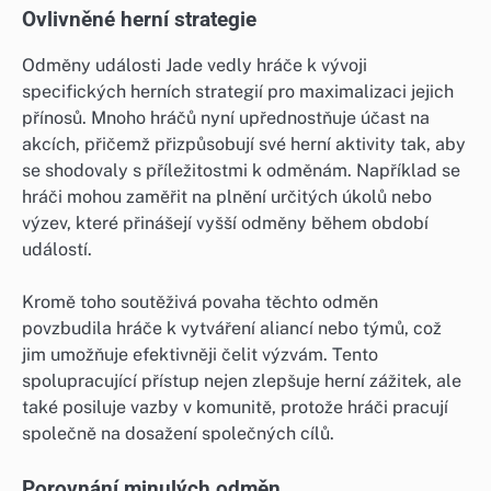
Ovlivněné herní strategie
Odměny události Jade vedly hráče k vývoji
specifických herních strategií pro maximalizaci jejich
přínosů. Mnoho hráčů nyní upřednostňuje účast na
akcích, přičemž přizpůsobují své herní aktivity tak, aby
se shodovaly s příležitostmi k odměnám. Například se
hráči mohou zaměřit na plnění určitých úkolů nebo
výzev, které přinášejí vyšší odměny během období
událostí.
Kromě toho soutěživá povaha těchto odměn
povzbudila hráče k vytváření aliancí nebo týmů, což
jim umožňuje efektivněji čelit výzvám. Tento
spolupracující přístup nejen zlepšuje herní zážitek, ale
také posiluje vazby v komunitě, protože hráči pracují
společně na dosažení společných cílů.
Porovnání minulých odměn