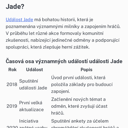
Jade?
Událost Jade
má bohatou historii, která je
poznamenána významnými milníky a zapojením hráčů.
V průběhu let různé akce formovaly komunitní
zkušenosti, nabízející jedinečné odměny a podporující
spolupráci, která zlepšuje herní zážitek.
Časová osa významných událostí události Jade
Rok
Událost
Popis
Úvod první události, která
Spuštění
2018
položila základy pro budoucí
události Jade
zapojení.
Začlenění nových témat a
První velká
2019
odměn, které zvyšují účast
aktualizace
hráčů.
Iniciativa
Spuštění ankety za účelem
2020
zpětné vazby
shromáždění zkušeností hráčů a