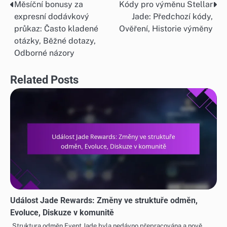
Měsíční bonusy za
Kódy pro výměnu Stellar
Post
expresní dodávkový
Jade: Předchozí kódy,
navigation
průkaz: Často kladené
Ověření, Historie výměny
otázky, Běžné dotazy,
Odborné názory
Related Posts
Událost Jade Rewards: Změny ve struktuře odměn,
Evoluce, Diskuze v komunitě
Struktura odměn Event Jade byla nedávno přepracována a nově