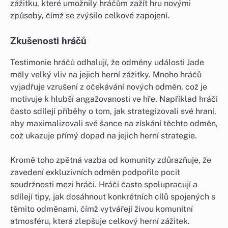
zážitku, které umožnily hráčům zažít hru novými
způsoby, čímž se zvýšilo celkové zapojení.
Zkušenosti hráčů
Testimonie hráčů odhalují, že odměny události Jade
měly velký vliv na jejich herní zážitky. Mnoho hráčů
vyjadřuje vzrušení z očekávání nových odměn, což je
motivuje k hlubší angažovanosti ve hře. Například hráči
často sdílejí příběhy o tom, jak strategizovali své hraní,
aby maximalizovali své šance na získání těchto odměn,
což ukazuje přímý dopad na jejich herní strategie.
Kromě toho zpětná vazba od komunity zdůrazňuje, že
zavedení exkluzivních odměn podpořilo pocit
soudržnosti mezi hráči. Hráči často spolupracují a
sdílejí tipy, jak dosáhnout konkrétních cílů spojených s
těmito odměnami, čímž vytvářejí živou komunitní
atmosféru, která zlepšuje celkový herní zážitek.