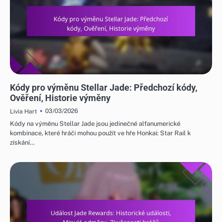
KÓDY PRO VÝMĚNU STELLAR JADE
Kódy pro výměnu Stellar Jade: Předchozí kódy,
Ověření, Historie výměny
03/03/2026
Livia Hart
Kódy na výměnu Stellar Jade jsou jedinečné alfanumerické
kombinace, které hráči mohou použít ve hře Honkai: Star Rail k
získání…