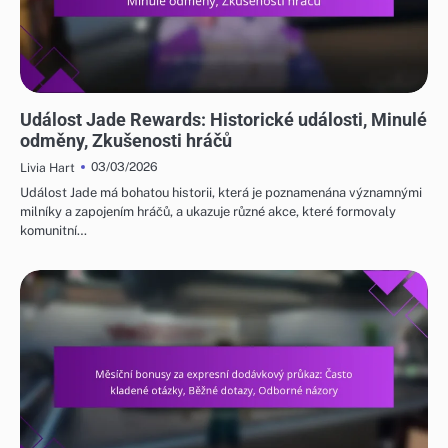
ODMĚNY ZA UDÁLOST JADE A FREE PULL
Událost Jade Rewards: Historické události, Minulé
odměny, Zkušenosti hráčů
03/03/2026
Livia Hart
Událost Jade má bohatou historii, která je poznamenána významnými
milníky a zapojením hráčů, a ukazuje různé akce, které formovaly
komunitní…