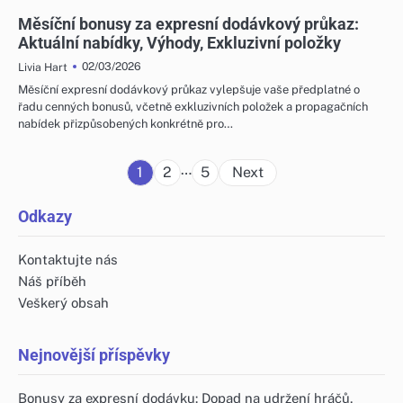
MĚSÍČNÍ BONUSY ZA EXPRESNÍ DODÁVKOVÝ PRŮKAZ
Měsíční bonusy za expresní dodávkový průkaz:
Aktuální nabídky, Výhody, Exkluzivní položky
02/03/2026
Livia Hart
Měsíční expresní dodávkový průkaz vylepšuje vaše předplatné o
řadu cenných bonusů, včetně exkluzivních položek a propagačních
nabídek přizpůsobených konkrétně pro…
Posts
…
1
2
5
Next
pagination
Odkazy
Kontaktujte nás
Náš příběh
Veškerý obsah
Nejnovější příspěvky
Bonusy za expresní dodávku: Dopad na udržení hráčů,