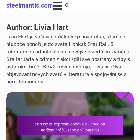
Skip
steelmantis.com
to
content
Author:
Livia Hart
Livia Hart je vášnivá hráčka a spisovatelka, která se
hluboce ponořuje do světa Honkai: Star Rail. S
talentem na odhalování nejnovějších kódů na výměnu
Stellar Jade a odměn z akcí sdílí své postřehy a tipy s
ostatními hráči. Když zrovna nehraje, Livia si užívá
objevování nových světů v literatuře a spojování se s
herní komunitou.