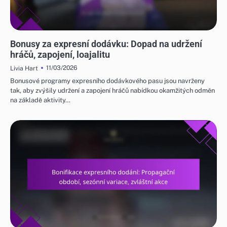
ODMĚNY ZA UDÁLOST JADE A FREE PULL
Bonusy za expresní dodávku: Dopad na udržení
hráčů, zapojení, loajalitu
11/03/2026
Livia Hart
Bonusové programy expresního dodávkového pasu jsou navrženy
tak, aby zvýšily udržení a zapojení hráčů nabídkou okamžitých odměn
na základě aktivity…