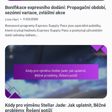
ODMĚNY ZA UDÁLOST JADE A FREE PULL
Bonifikace expresního dodání: Propagační období,
sezónní variace, zvláštní akce
11/03/2026
Livia Hart
Bonusové programy Express Supply Pass jsou speciální pobídky,
které zvyšují hodnotu Express Supply Pass a poskytují uživatelům
další odměny během…
KÓDY PRO VÝMĚNU STELLAR JADE
Kódy pro výměnu Stellar Jade: Jak uplatnit, Běžné
problémy, Řešení potíží