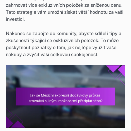
zahrnovat více exkluzivních položek za sníženou cenu.
Tato strategie vám umožní získat větší hodnotu za vaši
investici.
Nakonec se zapojte do komunity, abyste sdíleli tipy a
zkušenosti týkající se exkluzivních položek. To může
poskytnout poznatky o tom, jak nejlépe využít vaše
nákupy a zvýšit vaši celkovou spokojenost.