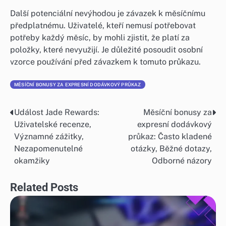
Další potenciální nevýhodou je závazek k měsíčnímu
předplatnému. Uživatelé, kteří nemusí potřebovat
potřeby každý měsíc, by mohli zjistit, že platí za
položky, které nevyužijí. Je důležité posoudit osobní
vzorce používání před závazkem k tomuto průkazu.
MĚSÍČNÍ BONUSY ZA EXPRESNÍ DODÁVKOVÝ PRŮKAZ
Událost Jade Rewards:
Měsíční bonusy za
Post
Uživatelské recenze,
expresní dodávkový
navigation
Významné zážitky,
průkaz: Často kladené
Nezapomenutelné
otázky, Běžné dotazy,
okamžiky
Odborné názory
Related Posts