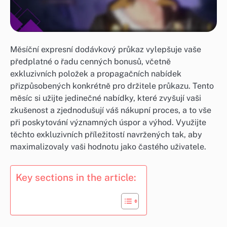
Měsíční expresní dodávkový průkaz vylepšuje vaše
předplatné o řadu cenných bonusů, včetně
exkluzivních položek a propagačních nabídek
přizpůsobených konkrétně pro držitele průkazu. Tento
měsíc si užijte jedinečné nabídky, které zvyšují vaši
zkušenost a zjednodušují váš nákupní proces, a to vše
při poskytování významných úspor a výhod. Využijte
těchto exkluzivních příležitostí navržených tak, aby
maximalizovaly vaši hodnotu jako častého uživatele.
Key sections in the article: