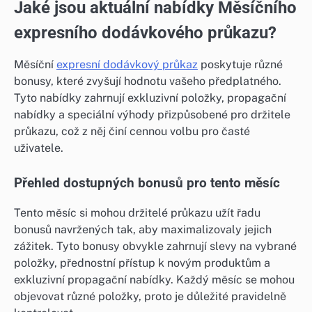
Jaké jsou aktuální nabídky Měsíčního
expresního dodávkového průkazu?
Měsíční
expresní dodávkový průkaz
poskytuje různé
bonusy, které zvyšují hodnotu vašeho předplatného.
Tyto nabídky zahrnují exkluzivní položky, propagační
nabídky a speciální výhody přizpůsobené pro držitele
průkazu, což z něj činí cennou volbu pro časté
uživatele.
Přehled dostupných bonusů pro tento měsíc
Tento měsíc si mohou držitelé průkazu užít řadu
bonusů navržených tak, aby maximalizovaly jejich
zážitek. Tyto bonusy obvykle zahrnují slevy na vybrané
položky, přednostní přístup k novým produktům a
exkluzivní propagační nabídky. Každý měsíc se mohou
objevovat různé položky, proto je důležité pravidelně