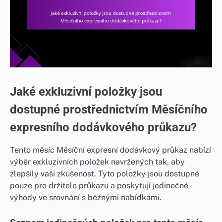
Jaké exkluzivní položky jsou
dostupné prostřednictvím Měsíčního
expresního dodávkového průkazu?
Tento měsíc Měsíční expresní dodávkový průkaz nabízí
výběr exkluzivních položek navržených tak, aby
zlepšily vaši zkušenost. Tyto položky jsou dostupné
pouze pro držitele průkazu a poskytují jedinečné
výhody ve srovnání s běžnými nabídkami.