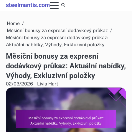
Skip
steelmantis.com
to
content
Home
Měsíční bonusy za expresní dodávkový průkaz
Měsíční bonusy za expresní dodávkový průkaz:
Aktuální nabídky, Výhody, Exkluzivní položky
Měsíční bonusy za expresní
dodávkový průkaz: Aktuální nabídky,
Výhody, Exkluzivní položky
02/03/2026
Livia Hart