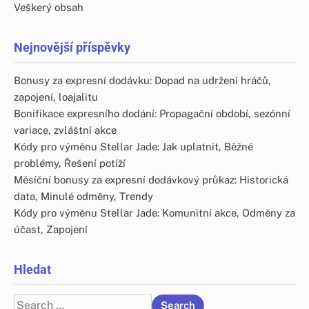
Veškerý obsah
Nejnovější příspěvky
Bonusy za expresní dodávku: Dopad na udržení hráčů,
zapojení, loajalitu
Bonifikace expresního dodání: Propagační období, sezónní
variace, zvláštní akce
Kódy pro výměnu Stellar Jade: Jak uplatnit, Běžné
problémy, Řešení potíží
Měsíční bonusy za expresní dodávkový průkaz: Historická
data, Minulé odměny, Trendy
Kódy pro výměnu Stellar Jade: Komunitní akce, Odměny za
účast, Zapojení
Hledat
Search