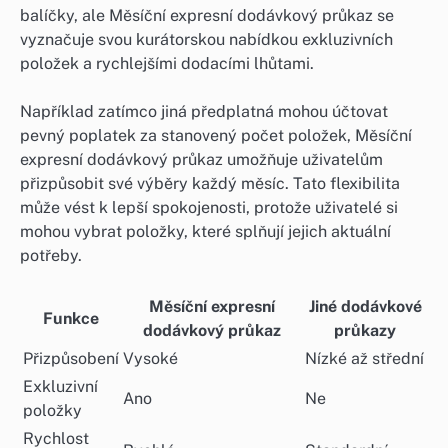
balíčky, ale Měsíční expresní dodávkový průkaz se
vyznačuje svou kurátorskou nabídkou exkluzivních
položek a rychlejšími dodacími lhůtami.
Například zatímco jiná předplatná mohou účtovat
pevný poplatek za stanovený počet položek, Měsíční
expresní dodávkový průkaz umožňuje uživatelům
přizpůsobit své výběry každý měsíc. Tato flexibilita
může vést k lepší spokojenosti, protože uživatelé si
mohou vybrat položky, které splňují jejich aktuální
potřeby.
Měsíční expresní
Jiné dodávkové
Funkce
dodávkový průkaz
průkazy
Přizpůsobení
Vysoké
Nízké až střední
Exkluzivní
Ano
Ne
položky
Rychlost