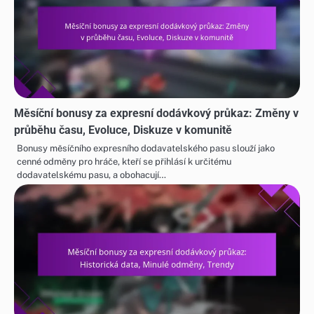
Měsíční bonusy za expresní dodávkový průkaz: Změny v
průběhu času, Evoluce, Diskuze v komunitě
Bonusy měsíčního expresního dodavatelského pasu slouží jako
cenné odměny pro hráče, kteří se přihlásí k určitému
dodavatelskému pasu, a obohacují…