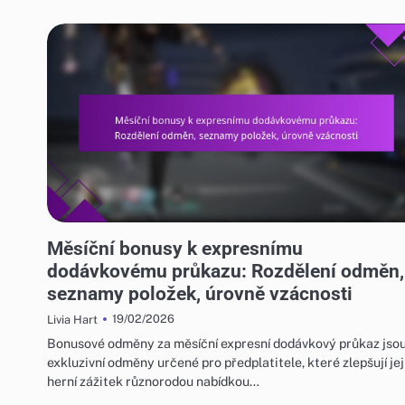
MĚSÍČNÍ BONUSY ZA EXPRESNÍ DODÁVKOVÝ PRŮKAZ
Měsíční bonusy k expresnímu
dodávkovému průkazu: Rozdělení odměn,
seznamy položek, úrovně vzácnosti
19/02/2026
Livia Hart
Bonusové odměny za měsíční expresní dodávkový průkaz jso
exkluzivní odměny určené pro předplatitele, které zlepšují jej
herní zážitek různorodou nabídkou…