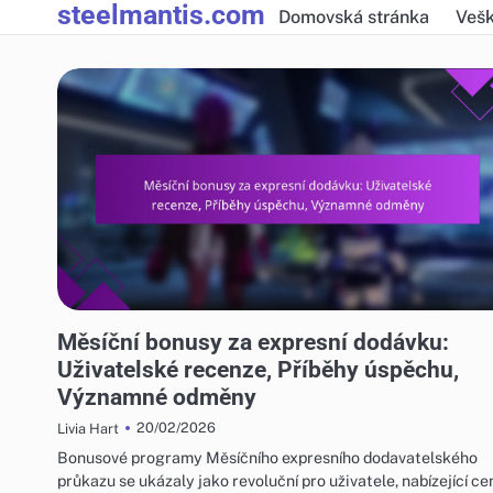
steelmantis.com
Skip
Domovská stránka
Vešk
to
content
MĚSÍČNÍ BONUSY ZA EXPRESNÍ DODÁVKOVÝ PRŮKAZ
Měsíční bonusy za expresní dodávku:
Uživatelské recenze, Příběhy úspěchu,
Významné odměny
20/02/2026
Livia Hart
Bonusové programy Měsíčního expresního dodavatelského
průkazu se ukázaly jako revoluční pro uživatele, nabízející c