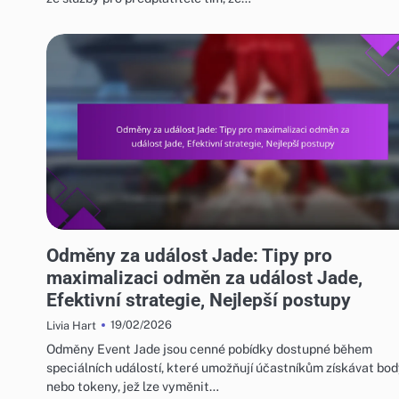
ODMĚNY ZA UDÁLOST JADE A FREE PULL
Odměny za událost Jade: Tipy pro
maximalizaci odměn za událost Jade,
Efektivní strategie, Nejlepší postupy
19/02/2026
Livia Hart
Odměny Event Jade jsou cenné pobídky dostupné během
speciálních událostí, které umožňují účastníkům získávat bo
nebo tokeny, jež lze vyměnit…