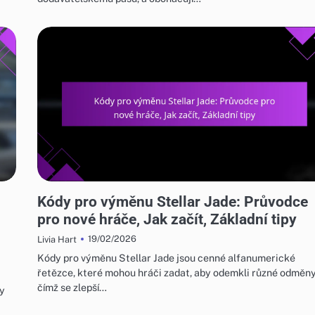
KÓDY PRO VÝMĚNU STELLAR JADE
Kódy pro výměnu Stellar Jade: Průvodce
pro nové hráče, Jak začít, Základní tipy
19/02/2026
Livia Hart
Kódy pro výměnu Stellar Jade jsou cenné alfanumerické
řetězce, které mohou hráči zadat, aby odemkli různé odměny
čímž se zlepší…
dy