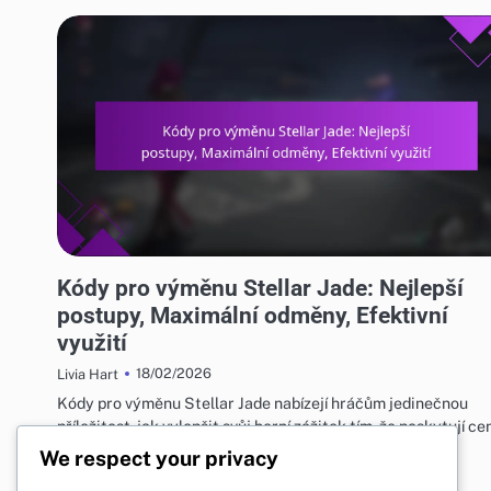
KÓDY PRO VÝMĚNU STELLAR JADE
Kódy pro výměnu Stellar Jade: Nejlepší
postupy, Maximální odměny, Efektivní
využití
18/02/2026
Livia Hart
Kódy pro výměnu Stellar Jade nabízejí hráčům jedinečnou
příležitost, jak vylepšit svůj herní zážitek tím, že poskytují c
odměny ve…
We respect your privacy