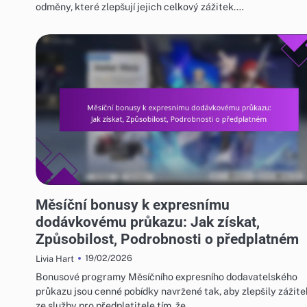
odměny, které zlepšují jejich celkový zážitek.…
MĚSÍČNÍ BONUSY ZA EXPRESNÍ DODÁVKOVÝ PRŮKAZ
Měsíční bonusy k expresnímu
dodávkovému průkazu: Jak získat,
Způsobilost, Podrobnosti o předplatném
19/02/2026
Livia Hart
Bonusové programy Měsíčního expresního dodavatelského
průkazu jsou cenné pobídky navržené tak, aby zlepšily zážite
ze služby pro předplatitele tím, že…