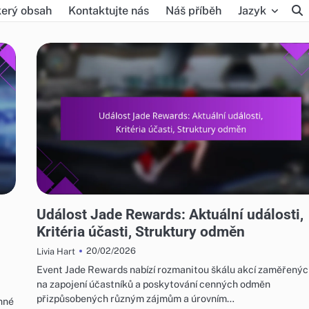
erý obsah
Kontaktujte nás
Náš příběh
Jazyk
ODMĚNY ZA UDÁLOST JADE A FREE PULL
Událost Jade Rewards: Aktuální události,
Kritéria účasti, Struktury odměn
20/02/2026
Livia Hart
Event Jade Rewards nabízí rozmanitou škálu akcí zaměřený
na zapojení účastníků a poskytování cenných odměn
přizpůsobených různým zájmům a úrovním…
enné