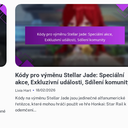
KÓDY PRO VÝMĚNU STELLAR JADE
Kódy pro výměnu Stellar Jade: Speciální
akce, Exkluzivní události, Sdílení komunit
18/02/2026
Livia Hart
Kódy na výměnu Stellar Jade jsou jedinečné alfanumerické
řetězce, které mohou hráči použít ve hře Honkai: Star Rail k
odemčení…
enné