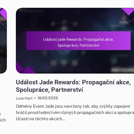
ODMĚNY ZA UDÁLOST JADE A FREE PULL
Událost Jade Rewards: Propagační akce,
Spolupráce, Partnerství
18/02/2026
Livia Hart
Odměny Event Jade jsou navrženy tak, aby zvýšily zapojení
hráčů prostřednictvím různých propagačních akcí a spolupra
u
Účastí na těchto akcích…
ich