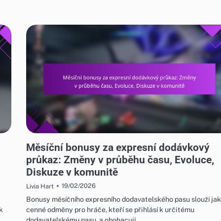
MĚSÍČNÍ BONUSY ZA EXPRESNÍ DODÁVKOVÝ PRŮKAZ
Měsíční bonusy za expresní dodávkový
průkaz: Změny v průběhu času, Evoluce,
Diskuze v komunitě
19/02/2026
Livia Hart
Bonusy měsíčního expresního dodavatelského pasu slouží ja
k
cenné odměny pro hráče, kteří se přihlásí k určitému
dodavatelskému pasu, a obohacují…