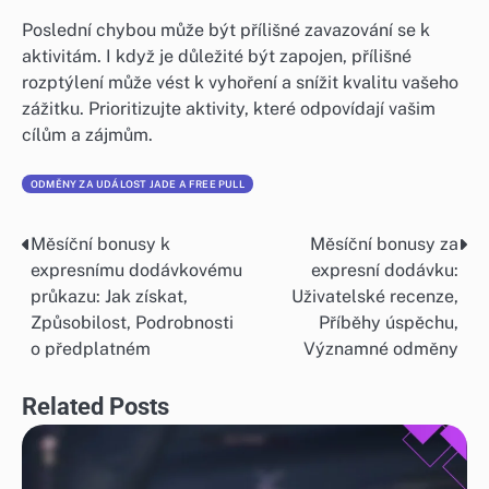
Poslední chybou může být přílišné zavazování se k
aktivitám. I když je důležité být zapojen, přílišné
rozptýlení může vést k vyhoření a snížit kvalitu vašeho
zážitku. Prioritizujte aktivity, které odpovídají vašim
cílům a zájmům.
ODMĚNY ZA UDÁLOST JADE A FREE PULL
Měsíční bonusy k
Měsíční bonusy za
Post
expresnímu dodávkovému
expresní dodávku:
navigation
průkazu: Jak získat,
Uživatelské recenze,
Způsobilost, Podrobnosti
Příběhy úspěchu,
o předplatném
Významné odměny
Related Posts