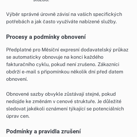
Výběr správné úrovně závisí na vašich specifických
potřebách a jak často využíváte nabízené služby.
Procesy a podmínky obnovení
Předplatné pro Měsíční expresní dodavatelský průkaz
se automaticky obnovuje na konci každého
fakturačního cyklu, pokud není zrušeno. Zákazníci
obdrží e-mail s připomínkou několik dní před datem
obnovení.
Obnovené sazby obvykle zůstávají stejné, pokud
nedojde ke změnám v cenové struktuře. Je důležité
sledovat jakékoli oznámení týkající se potenciálních
úprav cen.
Podmínky a pravidla zrušení