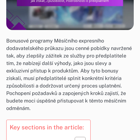
Bonusové programy Měsíčního expresního
dodavatelského průkazu jsou cenné pobídky navržené
tak, aby zlepšily zážitek ze služby pro předplatitele
tím, že nabízejí další výhody, jako jsou slevy a
exkluzivní přístup k produktům. Aby tyto bonusy
získali, musí předplatitelé splnit konkrétní kritéria
způsobilosti a dodržovat určený proces uplatnění.
Pochopení požadavků a zapojených kroků zajistí, že
budete moci úspěšně přistupovat k těmto měsíčním
odměnám.
Key sections in the article: