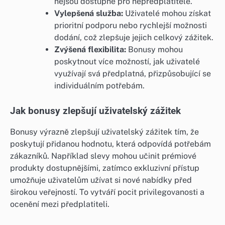
nejsou dostupné pro nepředplatitele.
Vylepšená služba:
Uživatelé mohou získat
prioritní podporu nebo rychlejší možnosti
dodání, což zlepšuje jejich celkový zážitek.
Zvýšená flexibilita:
Bonusy mohou
poskytnout více možností, jak uživatelé
využívají svá předplatná, přizpůsobující se
individuálním potřebám.
Jak bonusy zlepšují uživatelský zážitek
Bonusy výrazně zlepšují uživatelský zážitek tím, že
poskytují přidanou hodnotu, která odpovídá potřebám
zákazníků. Například slevy mohou učinit prémiové
produkty dostupnějšími, zatímco exkluzivní přístup
umožňuje uživatelům užívat si nové nabídky před
širokou veřejností. To vytváří pocit privilegovanosti a
ocenění mezi předplatiteli.