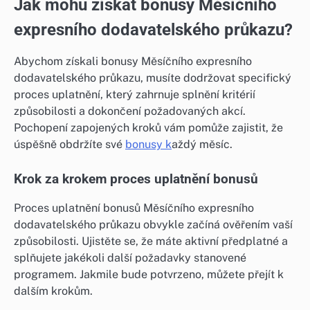
Jak mohu získat bonusy Měsíčního
expresního dodavatelského průkazu?
Abychom získali bonusy Měsíčního expresního
dodavatelského průkazu, musíte dodržovat specifický
proces uplatnění, který zahrnuje splnění kritérií
způsobilosti a dokončení požadovaných akcí.
Pochopení zapojených kroků vám pomůže zajistit, že
úspěšně obdržíte své
bonusy k
aždý měsíc.
Krok za krokem proces uplatnění bonusů
Proces uplatnění bonusů Měsíčního expresního
dodavatelského průkazu obvykle začíná ověřením vaší
způsobilosti. Ujistěte se, že máte aktivní předplatné a
splňujete jakékoli další požadavky stanovené
programem. Jakmile bude potvrzeno, můžete přejít k
dalším krokům.