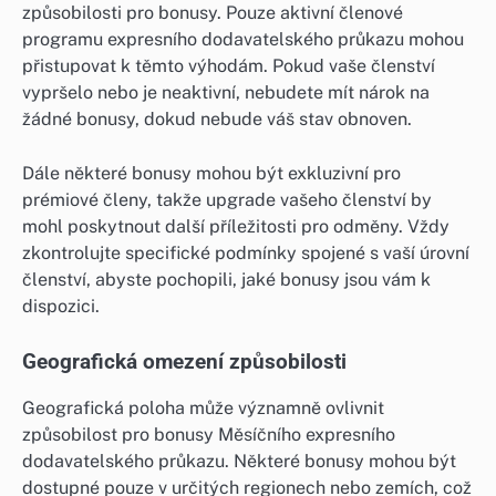
způsobilosti pro bonusy. Pouze aktivní členové
programu expresního dodavatelského průkazu mohou
přistupovat k těmto výhodám. Pokud vaše členství
vypršelo nebo je neaktivní, nebudete mít nárok na
žádné bonusy, dokud nebude váš stav obnoven.
Dále některé bonusy mohou být exkluzivní pro
prémiové členy, takže upgrade vašeho členství by
mohl poskytnout další příležitosti pro odměny. Vždy
zkontrolujte specifické podmínky spojené s vaší úrovní
členství, abyste pochopili, jaké bonusy jsou vám k
dispozici.
Geografická omezení způsobilosti
Geografická poloha může významně ovlivnit
způsobilost pro bonusy Měsíčního expresního
dodavatelského průkazu. Některé bonusy mohou být
dostupné pouze v určitých regionech nebo zemích, což