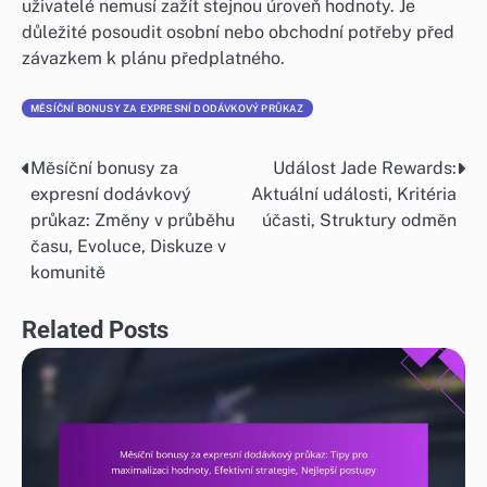
uživatelé nemusí zažít stejnou úroveň hodnoty. Je
důležité posoudit osobní nebo obchodní potřeby před
závazkem k plánu předplatného.
MĚSÍČNÍ BONUSY ZA EXPRESNÍ DODÁVKOVÝ PRŮKAZ
Měsíční bonusy za
Událost Jade Rewards:
Post
expresní dodávkový
Aktuální události, Kritéria
navigation
průkaz: Změny v průběhu
účasti, Struktury odměn
času, Evoluce, Diskuze v
komunitě
Related Posts