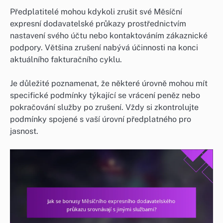
Předplatitelé mohou kdykoli zrušit své Měsíční
expresní dodavatelské průkazy prostřednictvím
nastavení svého účtu nebo kontaktováním zákaznické
podpory. Většina zrušení nabývá účinnosti na konci
aktuálního fakturačního cyklu.
Je důležité poznamenat, že některé úrovně mohou mít
specifické podmínky týkající se vrácení peněz nebo
pokračování služby po zrušení. Vždy si zkontrolujte
podmínky spojené s vaší úrovní předplatného pro
jasnost.