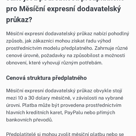
pro Měsíční expresní dodavatelský
průkaz?
Měsíční expresní dodavatelský průkaz nabízí pohodlný
způsob, jak zákazníci mohou získat řadu výhod
prostřednictvím modelu předplatného. Zahrnuje různé
cenové úrovně, požadavky na způsobilost a možnosti
obnovení, které vyhovují různým potřebám.
Cenová struktura předplatného
Měsíční expresní dodavatelský průkaz obvykle stojí
mezi 10 a 30 dolary měsíčně, v závislosti na vybrané
úrovni. Platba může být provedena prostřednictvím
hlavních kreditních karet, PayPalu nebo přímých
bankovních převodů.
Předplatitelé si mohou zvolit měsíční platbu nebo se