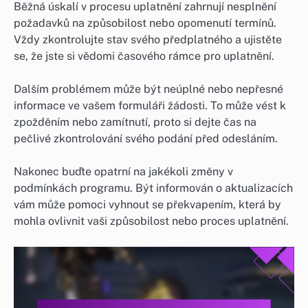
Běžná úskalí v procesu uplatnění zahrnují nesplnění
požadavků na způsobilost nebo opomenutí termínů.
Vždy zkontrolujte stav svého předplatného a ujistěte
se, že jste si vědomi časového rámce pro uplatnění.
Dalším problémem může být neúplné nebo nepřesné
informace ve vašem formuláři žádosti. To může vést k
zpožděním nebo zamítnutí, proto si dejte čas na
pečlivé zkontrolování svého podání před odesláním.
Nakonec buďte opatrní na jakékoli změny v
podmínkách programu. Být informován o aktualizacích
vám může pomoci vyhnout se překvapením, která by
mohla ovlivnit vaši způsobilost nebo proces uplatnění.