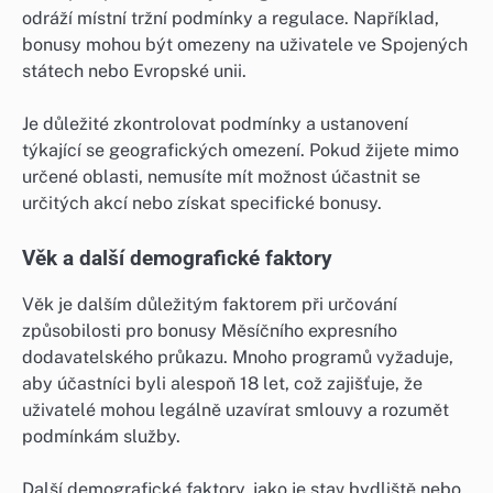
odráží místní tržní podmínky a regulace. Například,
bonusy mohou být omezeny na uživatele ve Spojených
státech nebo Evropské unii.
Je důležité zkontrolovat podmínky a ustanovení
týkající se geografických omezení. Pokud žijete mimo
určené oblasti, nemusíte mít možnost účastnit se
určitých akcí nebo získat specifické bonusy.
Věk a další demografické faktory
Věk je dalším důležitým faktorem při určování
způsobilosti pro bonusy Měsíčního expresního
dodavatelského průkazu. Mnoho programů vyžaduje,
aby účastníci byli alespoň 18 let, což zajišťuje, že
uživatelé mohou legálně uzavírat smlouvy a rozumět
podmínkám služby.
Další demografické faktory, jako je stav bydliště nebo