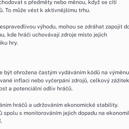
chodovat s předměty nebo měnou, když se cítí
. To může vést k aktivnějšímu trhu.
 nespravedlivou výhodu, mohou se zdráhat zapojit d
u, kde hráči uchovávají zdroje místo jejich
ku hry.
že být ohrožena častým vydáváním kódů na výměnu
ané inflaci nebo vyčerpání zdrojů, celkový zážite
t a potenciální odliv hráčů.
áním hráčů a udržováním ekonomické stability.
 spolu s monitorováním jejich dopadu na ekonomi
.