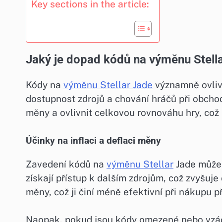
Key sections in the article:
Jaký je dopad kódů na výměnu Stell
Kódy na
výměnu Stellar Jade
významně ovliv
dostupnost zdrojů a chování hráčů při obch
měny a ovlivnit celkovou rovnováhu hry, což 
Účinky na inflaci a deflaci měny
Zavedení kódů na
výměnu Stellar
Jade může v
získají přístup k dalším zdrojům, což zvyšuj
měny, což ji činí méně efektivní při nákupu 
Naopak, pokud jsou kódy omezené nebo vzác