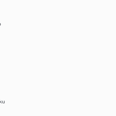
o
k
ku