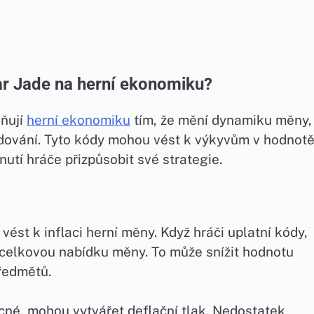
ar Jade na herní ekonomiku?
ňují
herní ekonomiku
tím, že mění dynamiku měny,
odování. Tyto kódy mohou vést k výkyvům v hodnot
nutí hráče přizpůsobit své strategie.
ést k inflaci herní měny. Když hráči uplatní kódy,
e celkovou nabídku měny. To může snížit hodnotu
předmětů.
né, mohou vytvářet deflační tlak. Nedostatek