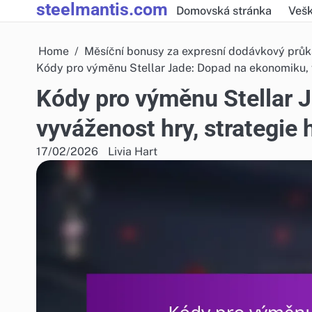
steelmantis.com
Skip
Domovská stránka
Vešk
to
content
Home
Měsíční bonusy za expresní dodávkový prů
Kódy pro výměnu Stellar Jade: Dopad na ekonomiku, v
Kódy pro výměnu Stellar 
vyváženost hry, strategie 
17/02/2026
Livia Hart