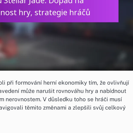
li při formování herní ekonomiky tím, že ovlivňují
zavedení může narušit rovnováhu hry a nabídnout
m nerovnostem. V důsledku toho se hráči musí
avigovali těmito změnami a zlepšili svůj celkový