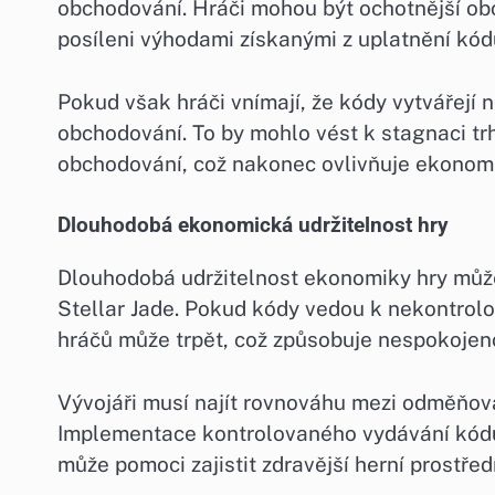
obchodování. Hráči mohou být ochotnější ob
posíleni výhodami získanými z uplatnění kódů
Pokud však hráči vnímají, že kódy vytvářejí
obchodování. To by mohlo vést k stagnaci trh
obchodování, což nakonec ovlivňuje ekonomi
Dlouhodobá ekonomická udržitelnost hry
Dlouhodobá udržitelnost ekonomiky hry mů
Stellar Jade. Pokud kódy vedou k nekontrolov
hráčů může trpět, což způsobuje nespokojenos
Vývojáři musí najít rovnováhu mezi odměňov
Implementace kontrolovaného vydávání kódů
může pomoci zajistit zdravější herní prostředí