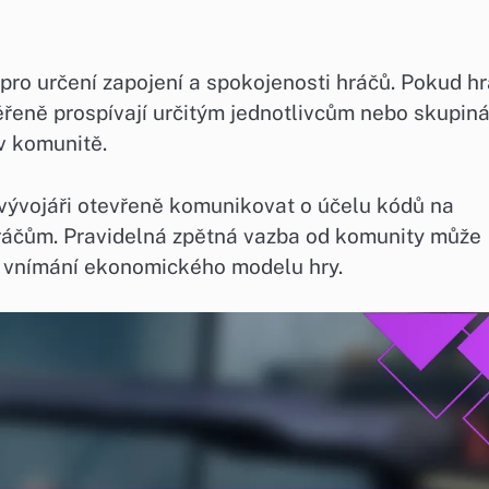
pro určení zapojení a spokojenosti hráčů. Pokud hr
ěřeně prospívají určitým jednotlivcům nebo skupin
v komunitě.
y vývojáři otevřeně komunikovat o účelu kódů na
hráčům. Pravidelná zpětná vazba od komunity může
vé vnímání ekonomického modelu hry.