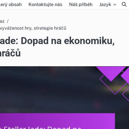
erý obsah
Kontaktujte nás
Náš příběh
Jazyk
kaz
yváženost hry, strategie hráčů
Jade: Dopad na ekonomiku,
hráčů