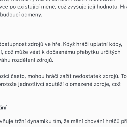
ce po existující měně, což zvyšuje její hodnotu. Hr
 budoucí odměny.
stupnost zdrojů ve hře. Když hráči uplatní kódy,
ní, což může vést k dočasnému přebytku určitých
váhu rozdělení zdrojů.
ici často, mohou hráči zažít nedostatek zdrojů. To
rotože jednotlivci soutěží o omezené zdroje, což
ání
ňuje tržní dynamiku tím, že mění chování hráčů př