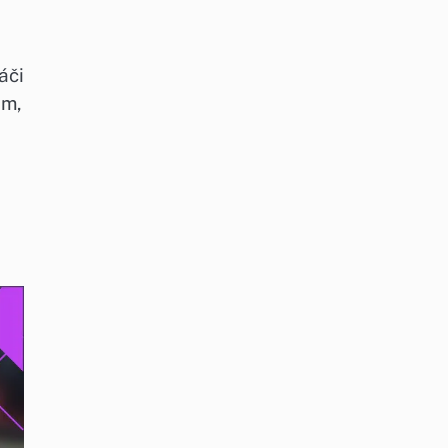
áči
ám,