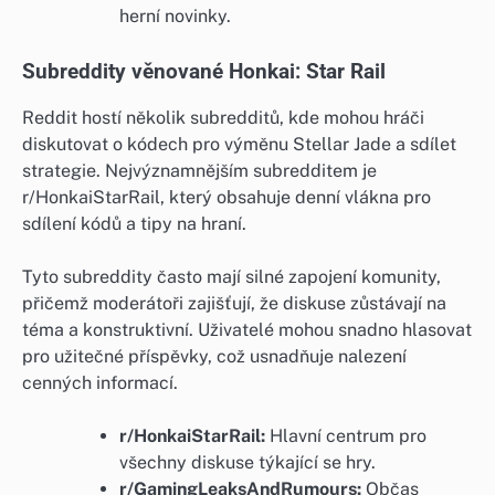
herní novinky.
Subreddity věnované Honkai: Star Rail
Reddit hostí několik subredditů, kde mohou hráči
diskutovat o kódech pro výměnu Stellar Jade a sdílet
strategie. Nejvýznamnějším subredditem je
r/HonkaiStarRail, který obsahuje denní vlákna pro
sdílení kódů a tipy na hraní.
Tyto subreddity často mají silné zapojení komunity,
přičemž moderátoři zajišťují, že diskuse zůstávají na
téma a konstruktivní. Uživatelé mohou snadno hlasovat
pro užitečné příspěvky, což usnadňuje nalezení
cenných informací.
r/HonkaiStarRail:
Hlavní centrum pro
všechny diskuse týkající se hry.
r/GamingLeaksAndRumours:
Občas