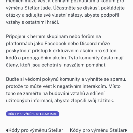
médiích může vést k cenným poznatkům a kódům pro
výměnu Stellar Jade. Účastněte se diskusí, pokládejte
otázky a sdílejte své vlastní nálezy, abyste podpořili
vztahy s ostatními hráči.
Připojení k herním skupinám nebo fórům na
platformách jako Facebook nebo Discord může
poskytnout přístup k exkluzivním akcím pro sdílení
kódů a propagačním akcím. Tyto komunity často mají
členy, kteří jsou ochotni si navzájem pomáhat.
Buďte si vědomi pokynů komunity a vyhněte se spamu,
protože to může vést k negativním interakcím. Místo
toho se zaměřte na budování vztahů a sdílení
užitečných informací, abyste zlepšili svůj zážitek.
KÓDY PRO VÝMĚNU STELLAR JADE
Kódy pro výměnu Stellar
Kódy pro výměnu Stellar
Post