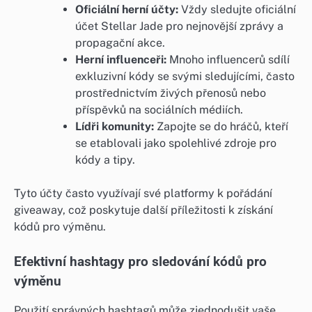
Oficiální herní účty:
Vždy sledujte oficiální
účet Stellar Jade pro nejnovější zprávy a
propagační akce.
Herní influenceři:
Mnoho influencerů sdílí
exkluzivní kódy se svými sledujícími, často
prostřednictvím živých přenosů nebo
příspěvků na sociálních médiích.
Lídři komunity:
Zapojte se do hráčů, kteří
se etablovali jako spolehlivé zdroje pro
kódy a tipy.
Tyto účty často využívají své platformy k pořádání
giveaway, což poskytuje další příležitosti k získání
kódů pro výměnu.
Efektivní hashtagy pro sledování kódů pro
výměnu
Použití správných hashtagů může zjednodušit vaše