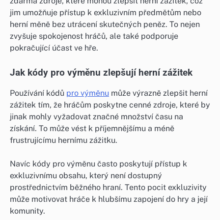
zdarma zdroje, které mohou zlepšit herní zážitek, což
jim umožňuje přístup k exkluzivním předmětům nebo
herní měně bez utrácení skutečných peněz. To nejen
zvyšuje spokojenost hráčů, ale také podporuje
pokračující účast ve hře.
Jak kódy pro výměnu zlepšují herní zážitek
Používání kódů
pro výměnu
může výrazně zlepšit herní
zážitek tím, že hráčům poskytne cenné zdroje, které by
jinak mohly vyžadovat značné množství času na
získání. To může vést k příjemnějšímu a méně
frustrujícímu hernímu zážitku.
Navíc kódy pro výměnu často poskytují přístup k
exkluzivnímu obsahu, který není dostupný
prostřednictvím běžného hraní. Tento pocit exkluzivity
může motivovat hráče k hlubšímu zapojení do hry a její
komunity.